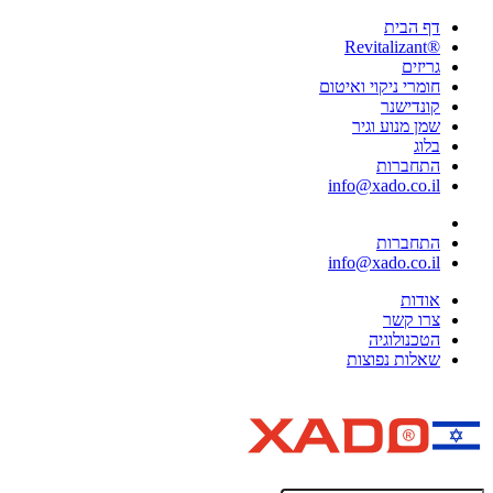
דף הבית
®Revitalizant
גריזים
חומרי ניקוי ואיטום
קונדישנר
שמן מנוע וגיר
בלוג
התחברות
info@xado.co.il
התחברות
info@xado.co.il
אודות
צרו קשר
הטכנולוגיה
שאלות נפוצות