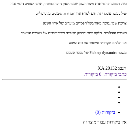
בשל הצמיגות המיוחדת מיצר השמן שכבת שמן חזקה במיוחד, יציבה לעומס דינמי גבוה
יעיל במשך עומס יתר, חום לטווח ארוך ומהירות סיבובים מקסימליים
צריכת שמן נמוכה מאוד בשל הפסדים מזערים של אידוי השמן
העברת ההילוכים חלקה יותר ומספק מאפייני חיכוך יציבים של מערכת המצמד
מגן חלקים מקורוזיה ומשפר את כוח המנוע
משפר
Pick up dynamics
של מנועי אופנוע
דגם:
XA 20132
כתבו ביקורת
|
0 ביקורות
ביקורות (0)
אין ביקורות עבור מוצר זה