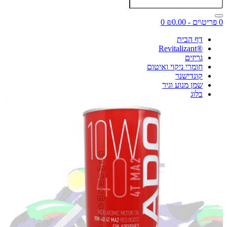
0 פריט\ים - ₪0.00
0
דף הבית
®Revitalizant
גריזים
חומרי ניקוי ואיטום
קונדישנר
שמן מנוע וגיר
בלוג