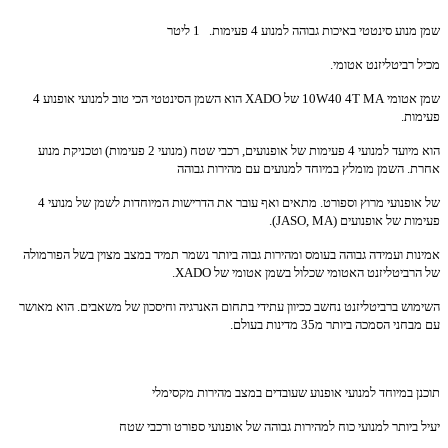
שמן מנוע סינטטי באיכות גבוהה למנוע 4 פעימות. 1 ליטר
מכיל רביטליזנט אטומי.
שמן אטומי
W40 4T MA
10
של
XADO
הוא השמן הסינטטי הכי טוב למנועי אופנוע 4
פעימות.
הוא מיועד למנועי 4 פעימות של אופנועים, רכבי שטח (מנועי 2 פעימות) וטכניקת מנוע
אחרת. השמן מומלץ במיוחד למנועים עם מהירות גבוהה
של אופנועי מרוץ וספורט. מתאים ואף עובר את הדרישות המיוחדות לשמן של מנועי 4
פעימות של אופנועים (
JASO, MA
).
אמינות ועמידה גבוהה בעומס ומהירות גבוה ביותר נשמר תמיד במצב מצוין בשל הפורמולה
של הרביטליזנט האטומי שכלול בשמן אטומי של
XADO
.
השימוש ברביטליזנט נחשב ככיוון עתידי בתחום האנרגיה וחיסכון של משאבים. הוא מאושר
עם מבחני הסמכה ביותר מ35 מדינות בעולם.
תוכנן במיוחד למנועי אופנוע שעובדים במצב מהירות מקסימלי
יעיל ביותר למנועי כוח למהירות גבוהה של אופנועי ספורט ורכבי שטח