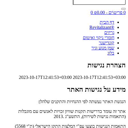
0 פריט\ים - ₪0.00
0
דף הבית
®Revitalizant
גריזים
חומרי ניקוי ואיטום
קונדישנר
שמן מנוע וגיר
בלוג
הצהרת נגישות
2023-10-17T12:41:53+03:00
2023-10-17T12:41:53+03:00
מידע על נגישות האתר
הנגשת האתר נעשתה לפי ההנחיות והתקנים שלהלן:
אתר זה עומד בדרישות תקנות שוויון זכויות לאנשים עם מוגבלות
(התאמות נגישות לשירות), התשע"ג .2013
התאמות הנגישות בוצעו עפ"י המלצות התקן הישראלי (ת"י 5568)