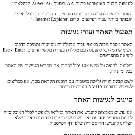
לנגישות תכנים באינטרנט ברמת AA ומסמך 2.0WCAG הבינלאומי.
האתר מותאם לתצוגה בדפדפנים הנפוצים, הבדיקות נבחנו לתאימות
הגבוהה ביותר עבור דפדפנים כרום .Internet Explorer -ו
תפעול האתר ועזרי נגישות
האתר מספק מבנה סמנטי עבור טכנולוגיות מסייעות ותמיכה בדפוס
השימוש המקובל להפעלה עם מקלדת בעזרת מקשי החיצים, Enter ו- Esc
ליציאה מתפריטים
וחלונות. לחיצה על מקש 10F יכול לפתוח את תפריט הנגישות של האתר
בכל זמן נתון.
לשם קבלת חווית גלישה מיטבית עם תוכנת הקראת מסך, אנו ממליצים
לשימוש בתוכנת NVDA העדכנית ביותר.
סייגים לנגישות האתר
אנו עושים מאמצים להנגיש את האתר במלואו ולאפשר לכלל האוכלוסייה
ליהנות מתכניו, יחד עם זאת ישנם שני רכיבים מוחרגים באתר שלא
הצלחנו להנגיש: ההיסטוריה שלנו ודף הפייסבוק.