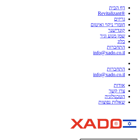
דף הבית
®Revitalizant
גריזים
חומרי ניקוי ואיטום
קונדישנר
שמן מנוע וגיר
בלוג
התחברות
info@xado.co.il
התחברות
info@xado.co.il
אודות
צרו קשר
הטכנולוגיה
שאלות נפוצות