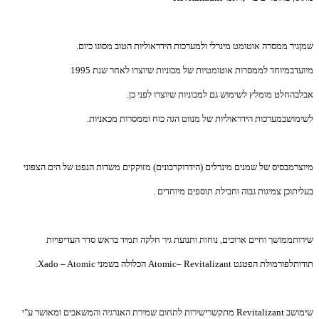
שמןגיר ממסרה אוטומט מינרלי ולמערכות הידראוליות הטוב מסוגו כיום.
מיועדבמיוחד לממסרות אוטומטיות של מכוניות שיוצרו לאחר שנת 1995
אבלבהחלט מומלץ לשימוש גם למכוניות שיוצרו לפני כן.
לשימושבמערכות הידראוליות של מנווט הגה כוח וממסרות מכאניות.
מיוצרמבסיס של שמנים מינרלים (הידרוקרבונים) מזוקקים משדות הנפט של הים הצפוני
בעליתוכן צמיגות גבוה וחבילת תוספים מיוחדים .
שירותממושך וחיים ארוכים, נוחות ותנועת גיר חלקה תמיד בראש סדר העדיפויות
תודותלפורמולת הפטנט
Atomic– Revitalizant
הכלולה בשמני
Xado – Atomic
.
שימושב
Revitalizant
מתקשרישירות לתחום שמירת האנרגיה והמשאבים ומאושר ע"י