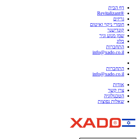
דף הבית
®Revitalizant
גריזים
חומרי ניקוי ואיטום
קונדישנר
שמן מנוע וגיר
בלוג
התחברות
info@xado.co.il
התחברות
info@xado.co.il
אודות
צרו קשר
הטכנולוגיה
שאלות נפוצות