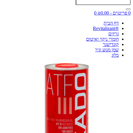
0 פריט\ים - ₪0.00
0
דף הבית
®Revitalizant
גריזים
חומרי ניקוי ואיטום
קונדישנר
שמן מנוע וגיר
בלוג