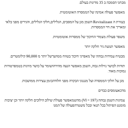
מבחני הסמכה ב 35 מדינות בעולם.
מאפשר פעולה אמינה של הממסרה האוטומטית.
בעזרת ה
Revitalizant
השמן מגן על המסבים, הגלילים,חלקי הגלילים, והגירים מפני בלאי
ומאריך את חיי הממסרות.
משפר פעולת מצמדי החיכוך של ממסרות אוטומטיות.
מאפשר תנועת גיר חלקה יותר
מבטיח עמידות גבוהה של מאפייני חיכוך בטווח ממושךשל יותר מ 90,000 קילומטרים.
תודות לכושר נזילות גבוה, השמן מאפשר הנעה מהירהושומר על כושר מזיגות בטמפרטורות
נמוכות מאוד.
מגן על חלקי הממסרה ועל מנגנוני הבקרה מפני חלודהבזמן עצירות ממושכות.
מדכאעומסים כבדים
צמיגות השמן גבוהה (
VI = 197
) מהשמאפשר פעולת שילוב הילוכים חלקה יותר וכן יציבות
מומנט הפיתול בכל תנאי ובכל משטרהפעולה של המנו