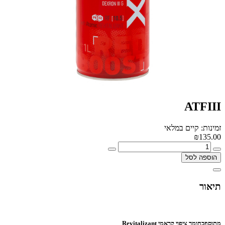
ATFIII
זמינות: קיים במלאי
₪135.00
הוספה לסל
תיאור
מתוסףבחומר ציפוי קראמי
Revitalizant