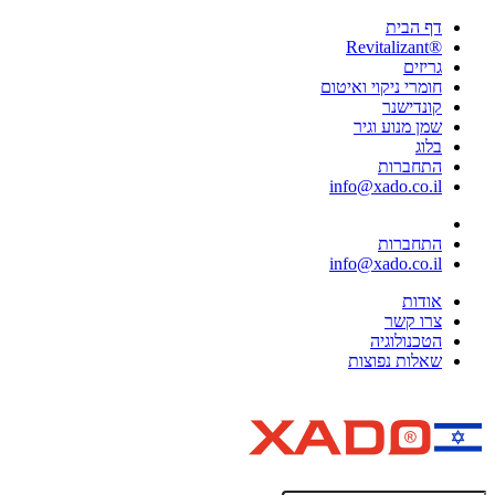
דף הבית
®Revitalizant
גריזים
חומרי ניקוי ואיטום
קונדישנר
שמן מנוע וגיר
בלוג
התחברות
info@xado.co.il
התחברות
info@xado.co.il
אודות
צרו קשר
הטכנולוגיה
שאלות נפוצות