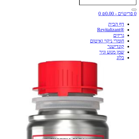
0 פריט\ים - ₪0.00
0
דף הבית
®Revitalizant
גריזים
חומרי ניקוי ואיטום
קונדישנר
שמן מנוע וגיר
בלוג